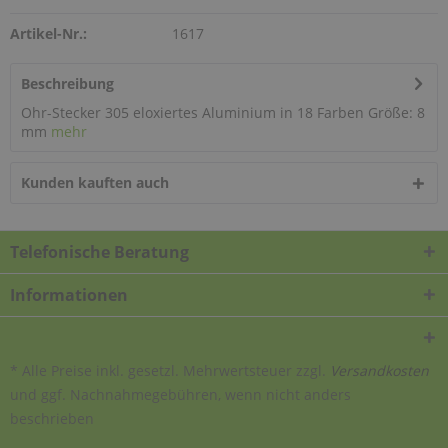
Artikel-Nr.:
1617
Beschreibung
Ohr-Stecker 305 eloxiertes Aluminium in 18 Farben Größe: 8
mm
mehr
Kunden kauften auch
Telefonische Beratung
Informationen
* Alle Preise inkl. gesetzl. Mehrwertsteuer zzgl.
Versandkosten
und ggf. Nachnahmegebühren, wenn nicht anders
beschrieben