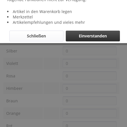
Lieferzeit: ca 1 - 3 Wochen
Artikel in den Warenkorb legen
Farbe OTRACOSA
Preis
Auswahl
Merkzettel
Artikelempfehlungen und vieles mehr
Schwarz
Schließen
Einverstanden
Anthrazit
Silber
Violett
Rosa
Himbeer
Braun
Orange
Rot