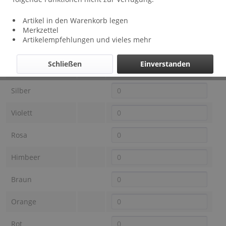
Lieferzeit: ca 1 - 3 Wochen
Artikel in den Warenkorb legen
Farbe OTRACOSA
Preis
Auswahl
Merkzettel
Artikelempfehlungen und vieles mehr
Schwarz
Schließen
Einverstanden
Anthrazit
Silber
Violett
Rosa
Himbeer
Braun
Orange
Rot