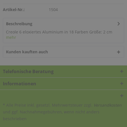
Artikel-Nr.:
1504
Beschreibung
Creole 6 eloxiertes Aluminium in 18 Farben Größe: 2 cm
mehr
Kunden kauften auch
Telefonische Beratung
Informationen
* Alle Preise inkl. gesetzl. Mehrwertsteuer zzgl.
Versandkosten
und ggf. Nachnahmegebühren, wenn nicht anders
beschrieben