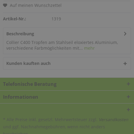
Auf meinen Wunschzettel
Artikel-Nr.:
1319
Beschreibung
Collier C400 Tropfen am Stahlseil eloxiertes Aluminium,
verschiedene Farbmöglichkeiten mit...
mehr
Kunden kauften auch
Telefonische Beratung
Informationen
* Alle Preise inkl. gesetzl. Mehrwertsteuer zzgl.
Versandkosten
und ggf. Nachnahmegebühren, wenn nicht anders
beschrieben