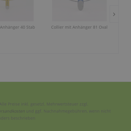
t Anhänger 40 Stab
Collier mit Anhänger 81 Oval
Col
Alle Preise inkl. gesetzl. Mehrwertsteuer zzgl.
ersandkosten
und ggf. Nachnahmegebühren, wenn nicht
nders beschrieben