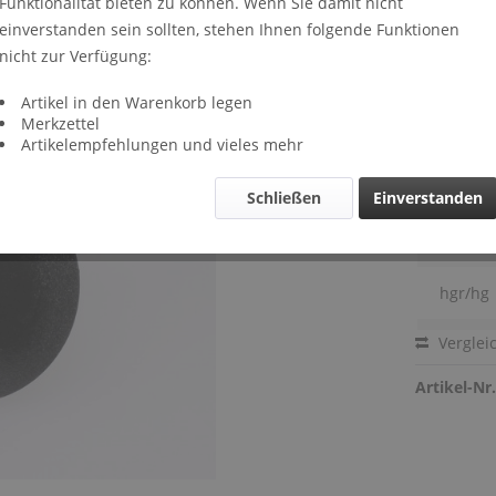
Funktionalität bieten zu können. Wenn Sie damit nicht
Lieferze
einverstanden sein sollten, stehen Ihnen folgende Funktionen
zw
nicht zur Verfügung:
eigene
Artikel in den Warenkorb legen
der Be
Merkzettel
Artikelempfehlungen und vieles mehr
sw/si
si/sw
Schließen
Einverstanden
rt/sw
hgr/hg
Verglei
Artikel-Nr.