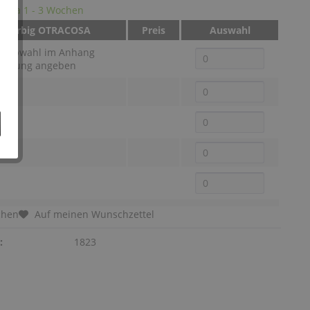
it: ca 1 - 3 Wochen
eifarbig OTRACOSA
Preis
Auswahl
 Farbwahl im Anhang
stellung angeben
chen
Auf meinen Wunschzettel
:
1823