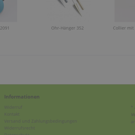
K2091
Ohr-Hänger 352
Collier mi
Informationen
Widerruf
* 
Kontakt
V
Versand und Zahlungsbedingungen
a
Widerrufsrecht
Datenschutz