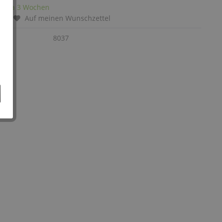
it: ca 3 Wochen
chen
Auf meinen Wunschzettel
:
8037