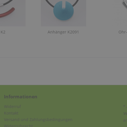
 K2
Anhänger K2091
Ohr
Informationen
Widerruf
* 
Kontakt
V
Versand und Zahlungsbedingungen
a
Widerrufsrecht