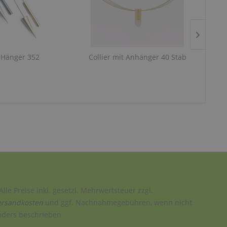
-Hänger 352
Collier mit Anhänger 40 Stab
Alle Preise inkl. gesetzl. Mehrwertsteuer zzgl.
ersandkosten
und ggf. Nachnahmegebühren, wenn nicht
nders beschrieben