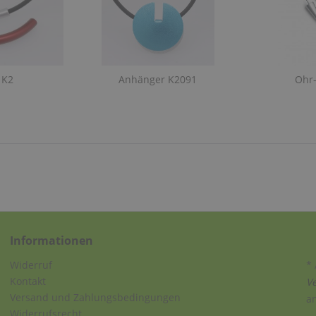
 K2
Anhänger K2091
Ohr
Informationen
Widerruf
* 
Kontakt
V
Versand und Zahlungsbedingungen
a
Widerrufsrecht