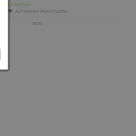
it: ca 3 Wochen
chen
Auf meinen Wunschzettel
:
8039