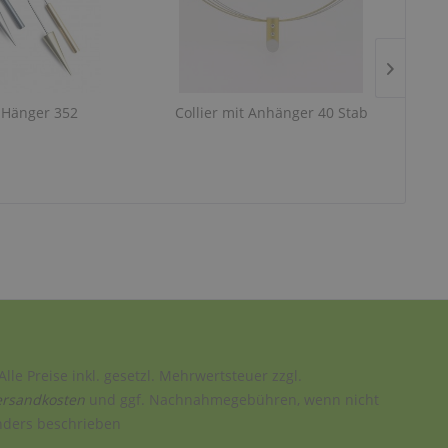
-Hänger 352
Collier mit Anhänger 40 Stab
Alle Preise inkl. gesetzl. Mehrwertsteuer zzgl.
ersandkosten
und ggf. Nachnahmegebühren, wenn nicht
nders beschrieben