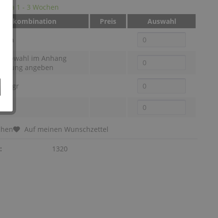
it: ca 1 - 3 Wochen
Farbkombination
Preis
Auswahl
arben
 Farbwahl im Anhang
stellung angeben
hbl/hgr
tü
chen
Auf meinen Wunschzettel
:
1320