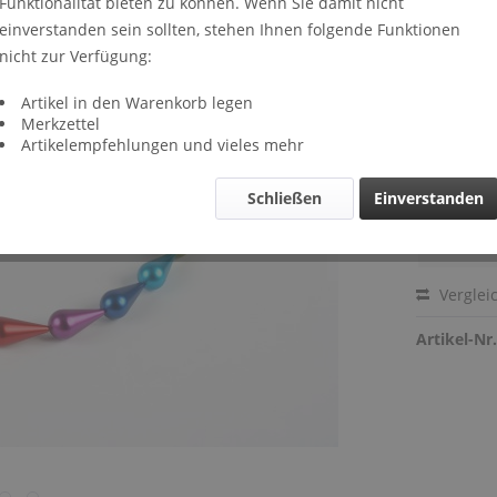
Funktionalität bieten zu können. Wenn Sie damit nicht
Lieferze
einverstanden sein sollten, stehen Ihnen folgende Funktionen
nicht zur Verfügung:
multif
Artikel in den Warenkorb legen
Merkzettel
eigene
Artikelempfehlungen und vieles mehr
der Be
si/vio/
Schließen
Einverstanden
ant/br/
Verglei
Artikel-Nr.