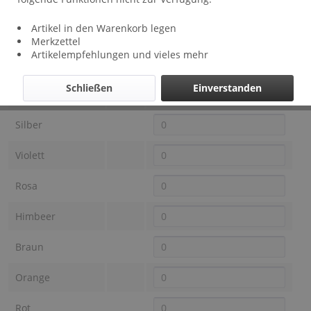
Lieferzeit: ca 1 - 3 Wochen
Artikel in den Warenkorb legen
Farbe OTRACOSA
Preis
Auswahl
Merkzettel
Artikelempfehlungen und vieles mehr
Schwarz
Schließen
Einverstanden
Anthrazit
Silber
Violett
Rosa
Himbeer
Braun
Orange
Rot