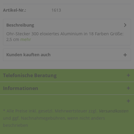
Artikel-Nr.:
1613
Beschreibung
Ohr-Stecker 300 eloxiertes Aluminium in 18 Farben Größe:
2,5 cm
mehr
Kunden kauften auch
Telefonische Beratung
Informationen
* Alle Preise inkl. gesetzl. Mehrwertsteuer zzgl.
Versandkosten
und ggf. Nachnahmegebühren, wenn nicht anders
beschrieben