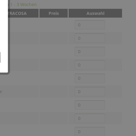
it: ca 1 - 3 Wochen
be OTRACOSA
Preis
Auswahl
z
it
r