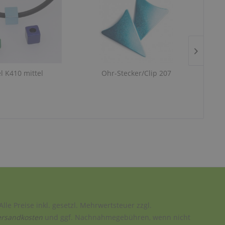
l K410 mittel
Ohr-Stecker/Clip 207
Alle Preise inkl. gesetzl. Mehrwertsteuer zzgl.
ersandkosten
und ggf. Nachnahmegebühren, wenn nicht