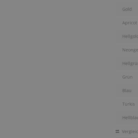
Gold
Apricot
Hellgol
Neonge
Hellgrü
Grün
Blau
Türkis
Hellbla
Verglei