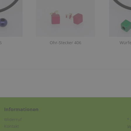
6
Ohr-Stecker 406
Würfe
Informationen
Widerruf
* 
Kontakt
V