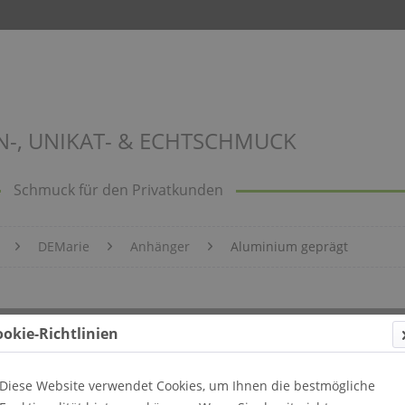
N-, UNIKAT- & ECHTSCHMUCK
Schmuck für den Privatkunden
DEMarie
Anhänger
Aluminium geprägt
ägt Bild 504
ookie-Richtlinien
Diese Website verwendet Cookies, um Ihnen die bestmögliche