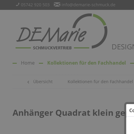
05742 920 503
info@demarie-schmuck.de
DESIG
Home
Kollektionen für den Fachhandel
Übersicht
Kollektionen für den Fachhandel
Anhänger Quadrat klein gepr
C