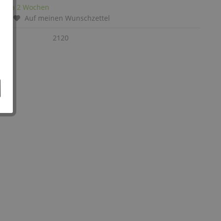
it: ca 2 Wochen
chen
Auf meinen Wunschzettel
:
2120