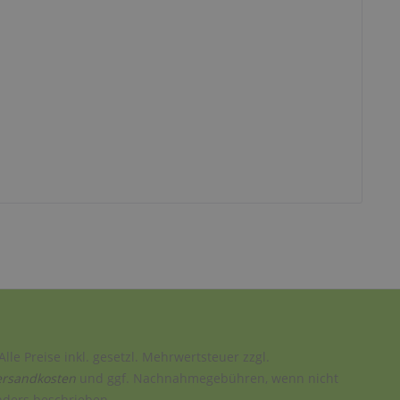
Alle Preise inkl. gesetzl. Mehrwertsteuer zzgl.
ersandkosten
und ggf. Nachnahmegebühren, wenn nicht
nders beschrieben