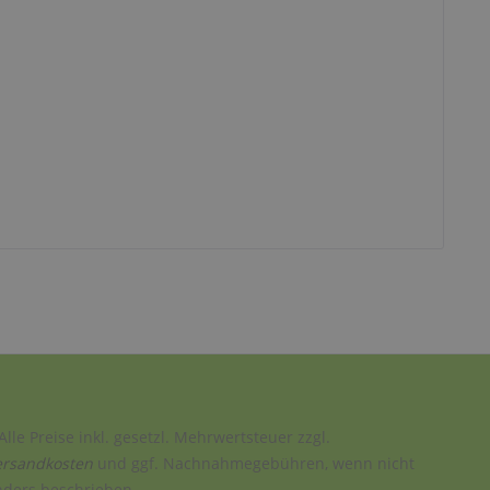
Alle Preise inkl. gesetzl. Mehrwertsteuer zzgl.
ersandkosten
und ggf. Nachnahmegebühren, wenn nicht
nders beschrieben