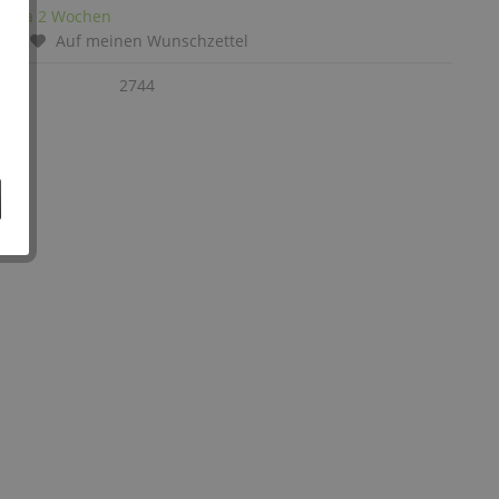
it: ca 2 Wochen
chen
Auf meinen Wunschzettel
:
2744