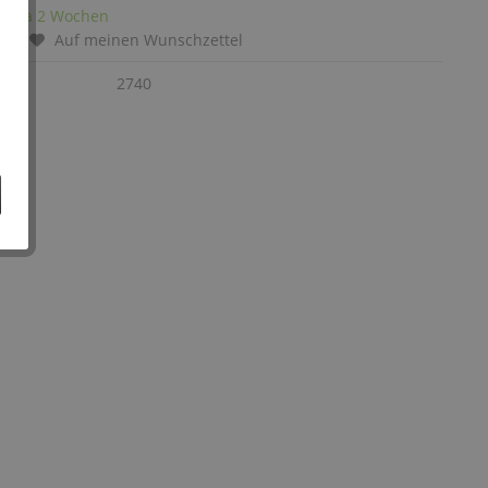
it: ca 2 Wochen
chen
Auf meinen Wunschzettel
:
2740