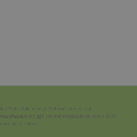
Alle Preise inkl. gesetzl. Mehrwertsteuer zzgl.
ersandkosten
und ggf. Nachnahmegebühren, wenn nicht
nders beschrieben