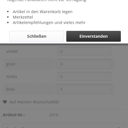
Lieferzeit: ca 2 Wochen
Artikel in den Warenkorb legen
Farben Bild 14
Preis
Auswahl
Merkzettel
Artikelempfehlungen und vieles mehr
orange
Schließen
Einverstanden
pink
violett
grün
türkis
blau
Auf meinen Wunschzettel
Artikel-Nr.:
2515