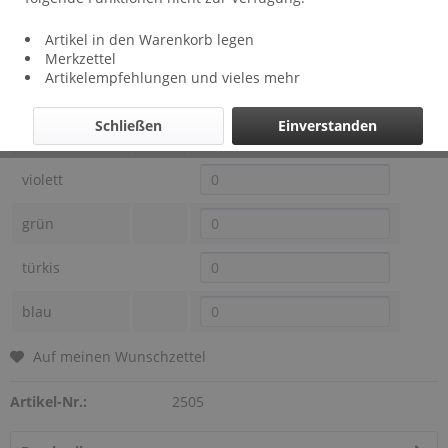
Lieferzeit: ca 2 Wochen
Artikel in den Warenkorb legen
Farben Bild 14
Preis
Auswahl
Merkzettel
Artikelempfehlungen und vieles mehr
orange
Schließen
Einverstanden
pink
violett
grün
türkis
blau
Auf meinen Wunschzettel
Artikel-Nr.:
2505