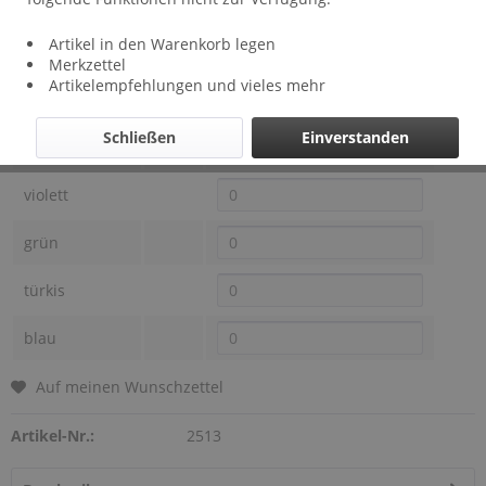
Lieferzeit: ca 2 Wochen
Artikel in den Warenkorb legen
Farben Bild 14
Preis
Auswahl
Merkzettel
Artikelempfehlungen und vieles mehr
orange
Schließen
Einverstanden
pink
violett
grün
türkis
blau
Auf meinen Wunschzettel
Artikel-Nr.:
2513