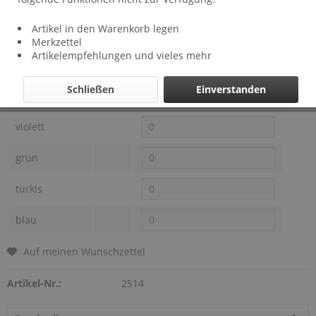
Lieferzeit: ca 2 Wochen
Artikel in den Warenkorb legen
Farben Bild 14
Preis
Auswahl
Merkzettel
Artikelempfehlungen und vieles mehr
orange
Schließen
Einverstanden
pink
violett
grün
türkis
blau
Auf meinen Wunschzettel
Artikel-Nr.:
2514