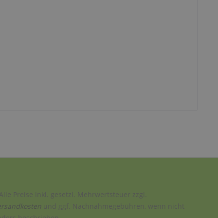
Alle Preise inkl. gesetzl. Mehrwertsteuer zzgl.
ersandkosten
und ggf. Nachnahmegebühren, wenn nicht
nders beschrieben