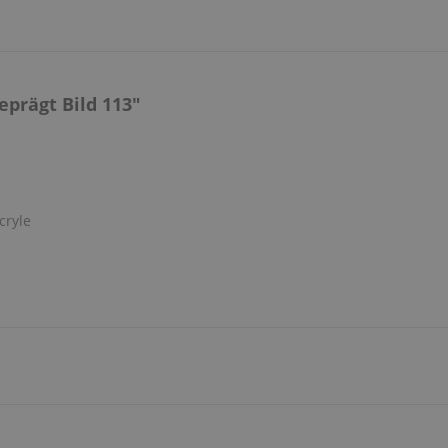
prägt Bild 113"
cryle