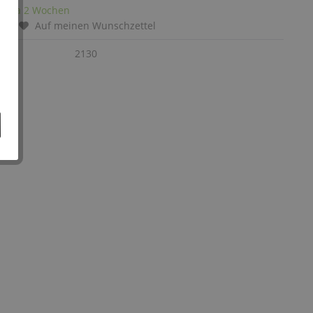
it: ca 2 Wochen
chen
Auf meinen Wunschzettel
:
2130