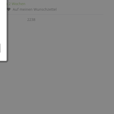
it: ca 2 Wochen
chen
Auf meinen Wunschzettel
:
2238