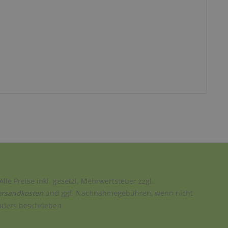
Alle Preise inkl. gesetzl. Mehrwertsteuer zzgl.
ersandkosten
und ggf. Nachnahmegebühren, wenn nicht
nders beschrieben