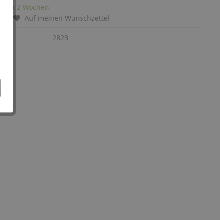
it: ca 2 Wochen
chen
Auf meinen Wunschzettel
:
2823