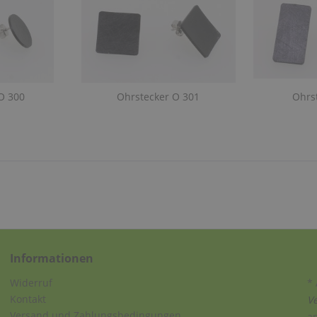
O 300
Ohrstecker O 301
Ohrs
Informationen
Widerruf
* 
Kontakt
V
Versand und Zahlungsbedingungen
a