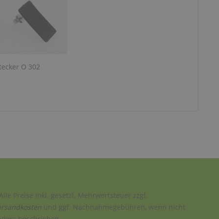
tecker O 302
Alle Preise inkl. gesetzl. Mehrwertsteuer zzgl.
ersandkosten
und ggf. Nachnahmegebühren, wenn nicht
nders beschrieben