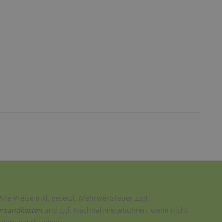
Alle Preise inkl. gesetzl. Mehrwertsteuer zzgl.
ersandkosten
und ggf. Nachnahmegebühren, wenn nicht
nders beschrieben