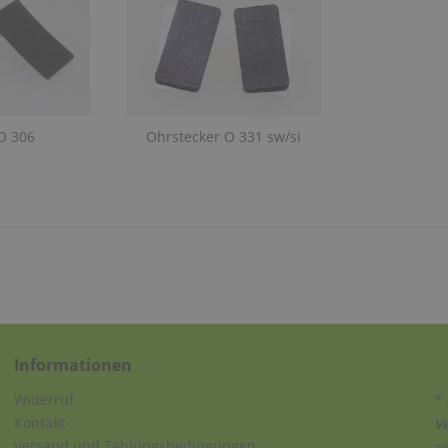
O 306
Ohrstecker O 331 sw/si
Informationen
Widerruf
* 
Kontakt
V
Versand und Zahlungsbedingungen
a