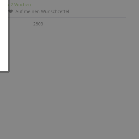
it: ca 2 Wochen
chen
Auf meinen Wunschzettel
:
2803