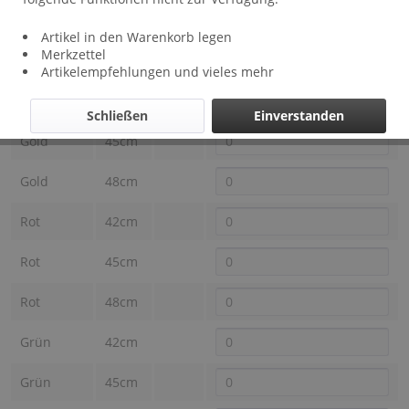
Lieferzeit: ca 2 Wochen
Artikel in den Warenkorb legen
Farbe
Merkzettel
Länge
Preis
Auswahl
DEMarie
Artikelempfehlungen und vieles mehr
Gold
42cm
Schließen
Einverstanden
Gold
45cm
Gold
48cm
Rot
42cm
Rot
45cm
Rot
48cm
Grün
42cm
Grün
45cm