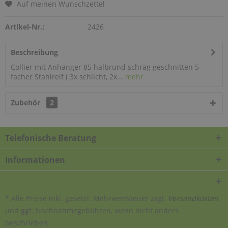
Auf meinen Wunschzettel
Artikel-Nr.:
2426
Beschreibung
Collier mit Anhänger 85 halbrund schräg geschnitten 5-
facher Stahlreif ( 3x schlicht, 2x...
mehr
Zubehör
2
Telefonische Beratung
Informationen
* Alle Preise inkl. gesetzl. Mehrwertsteuer zzgl.
Versandkosten
und ggf. Nachnahmegebühren, wenn nicht anders
beschrieben