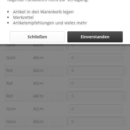
Lieferzeit: ca 2 Wochen
Artikel in den Warenkorb legen
Farbe
Merkzettel
Länge
Preis
Auswahl
DEMarie
Artikelempfehlungen und vieles mehr
Gold
42cm
Schließen
Einverstanden
Gold
45cm
Gold
48cm
Rot
42cm
Rot
45cm
Rot
48cm
Grün
42cm
Grün
45cm