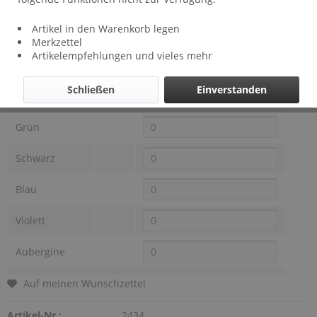
Lieferzeit: ca 2 Wochen
Artikel in den Warenkorb legen
Farbe DEMarie
Preis
Auswahl
Merkzettel
Artikelempfehlungen und vieles mehr
Gold
Schließen
Einverstanden
Rot
Grün
Schwarz
Blau
Violett
Aubergine
Auf meinen Wunschzettel
Artikel-Nr.:
2434