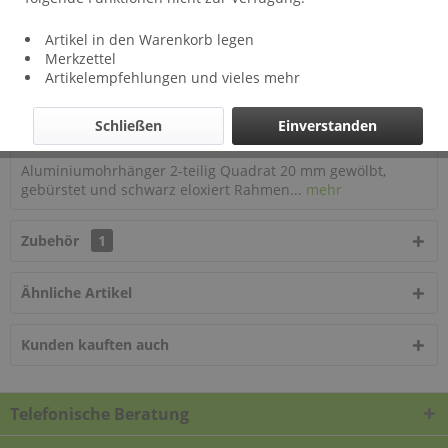
Lieferzeit: ca 2 Wochen
Artikel in den Warenkorb legen
Auf meinen Wunschzettel
Merkzettel
Artikelempfehlungen und vieles mehr
Artikel-Nr.:
2835
Schließen
Einverstanden
Beschreibung
Aluminiumohrhänger 2-teilig Quadrat 20 mm gewölbt,
gebürstet und schwarz eloxiert Rahmen...
mehr
Zubehör
1
Ähnliche Artikel
Kunden kauften auch
Telefonische Beratung